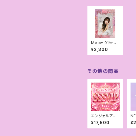
Meow 01号
予約販売
¥2,300
その他の商品
エンジェルアワ
N
ードSSSVIP ［ミ
✖️
¥17,500
¥
クチャ専用］