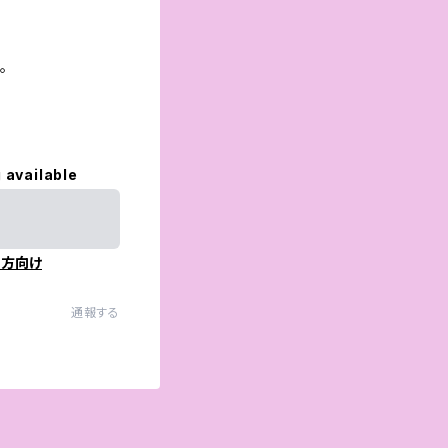
。
 available
の方向け
通報する