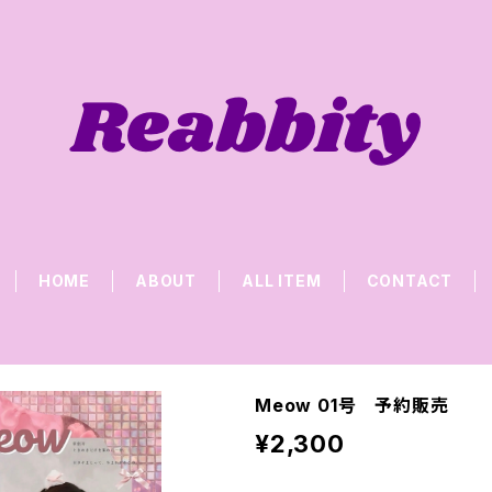
HOME
ABOUT
ALL ITEM
CONTACT
Meow 01号 予約販売
¥2,300