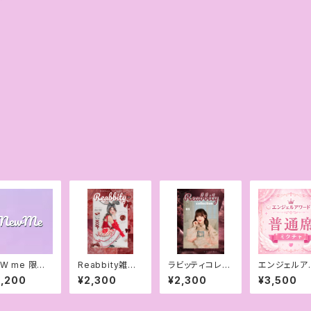
EW me 限定
Reabbity雑誌0
ラビッティコレク
エンジェルア
2チェキ10月
4 予約販売
ションフォトブッ
ード 普通
2,200
¥2,300
¥2,300
¥3,500
ク
［ミクチャ専用