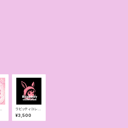
ワ
ラビッティコレク
席
ション 《スタン
¥3,500
］
ディング》